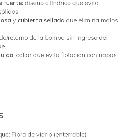
 fuerte:
diseño cilíndrico que evita
ólidos.
iosa
y
cubierta sellada
que elimina malos
do/retorno de la bomba sin ingreso del
ue.
luido:
collar que evita flotación con napas
s
que:
Fibra de vidrio (enterrable)