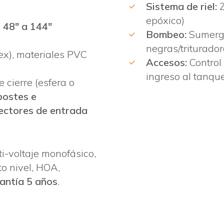
Sistema de riel:
Z
epóxico)
:
48″ a 144″
Bombeo:
Sumergib
negras/triturado
lex), materiales PVC
Accesos:
Control 
ingreso al tanqu
e cierre (esfera o
postes e
ectores de entrada
i-voltaje monofásico,
o nivel, HOA,
antía 5 años
.