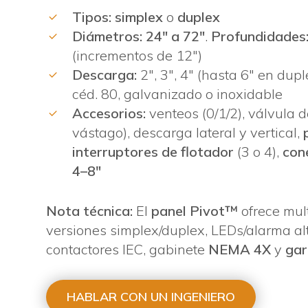
Tipos:
simplex
o
duplex
Diámetros:
24″ a 72″
.
Profundidades
(incrementos de 12″)
Descarga:
2″, 3″, 4″ (hasta 6″ en dup
céd. 80, galvanizado o inoxidable
Accesorios:
venteos (0/1/2), válvula d
vástago), descarga lateral y vertical,
interruptores de flotador
(3 o 4),
con
4–8″
Nota técnica:
El
panel Pivot™
ofrece mult
versiones simplex/duplex, LEDs/alarma alt
contactores IEC, gabinete
NEMA 4X
y
gar
HABLAR CON UN INGENIERO