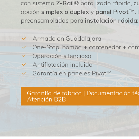
con sistema
Z-Rail®
para izado rápido,
c
opción
simplex o duplex
y
panel Pivot™
.
preensamblados para
instalación rápida
Armado en Guadalajara
One-Stop: bomba + contenedor + cont
Operación silenciosa
Antiflotación incluido
Garantía en paneles Pivot™
Garantía de fábrica | Documentación té
Atención B2B