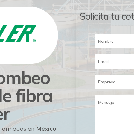
Solicita tu co
bombeo
e fibra
er
, armados en
México
,