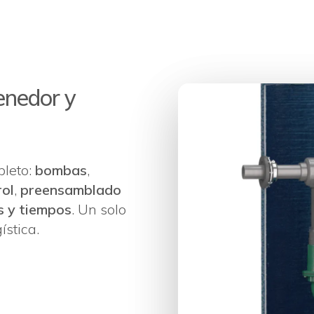
enedor y
pleto:
bombas
,
rol
,
preensamblado
os y tiempos
. Un solo
ística.