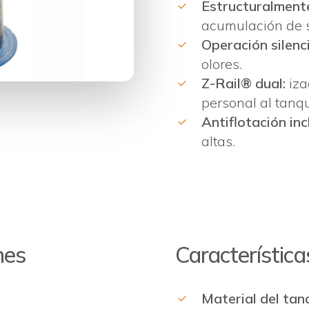
Estructuralmente
acumulación de s
Operación silenc
olores.
Z-Rail® dual:
iza
personal al tanq
Antiflotación inc
altas.
nes
Característica
Material del tan