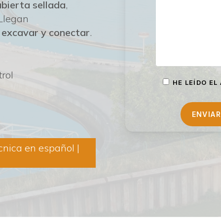
ubierta sellada
,
 Llegan
: excavar y conectar
.
rol
HE LEÍDO EL
ALTERNATIVE:
cnica en español |