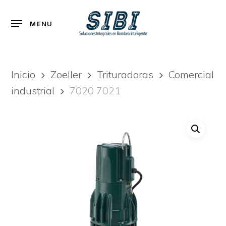
Skip
to
Menu
MENU
main
content
Inicio
Zoeller
Trituradoras
Comercial
industrial
7020 7021