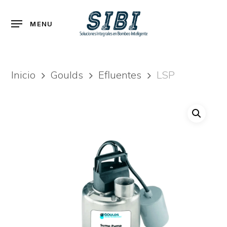
Skip
to
Menu
MENU
main
content
Inicio
Goulds
Efluentes
LSP