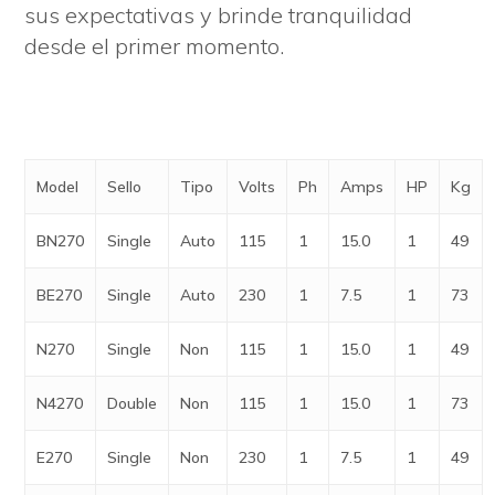
sus expectativas y brinde tranquilidad
desde el primer momento.
Model
Sello
Tipo
Volts
Ph
Amps
HP
Kg
BN270
Single
Auto
115
1
15.0
1
49
BE270
Single
Auto
230
1
7.5
1
73
N270
Single
Non
115
1
15.0
1
49
N4270
Double
Non
115
1
15.0
1
73
E270
Single
Non
230
1
7.5
1
49