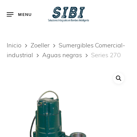
Skip
to
Menu
MENU
main
content
Inicio
Zoeller
Sumergibles Comercial-
industrial
Aguas negras
Series 270