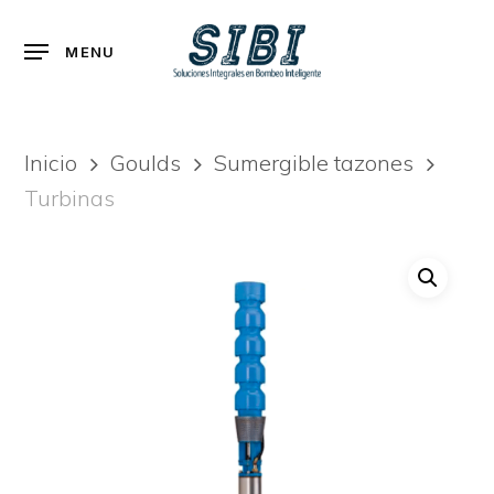
Skip
to
Menu
MENU
main
content
Inicio
Goulds
Sumergible tazones
Turbinas