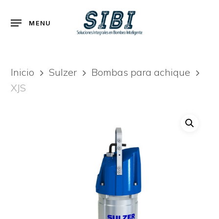
Skip
to
Menu
MENU
main
content
Inicio
Sulzer
Bombas para achique
XJS