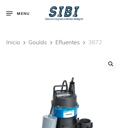
Skip
to
Menu
MENU
main
content
Inicio
Goulds
Efluentes
3872