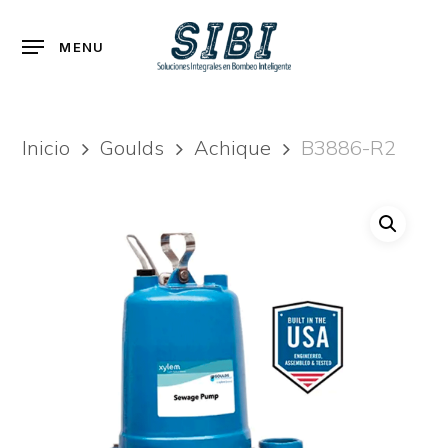
Skip
to
Menu
MENU
main
content
Inicio
Goulds
Achique
B3886-R2