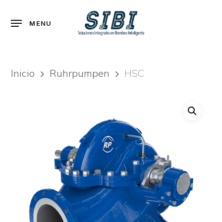
Skip
to
Menu
MENU
main
content
Inicio
Ruhrpumpen
HSC