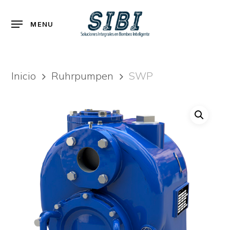
Skip
to
Menu
MENU
main
content
Inicio
Ruhrpumpen
SWP