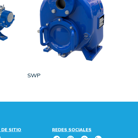
LEER MÁS
SWP
 DE SITIO
REDES SOCIALES
O