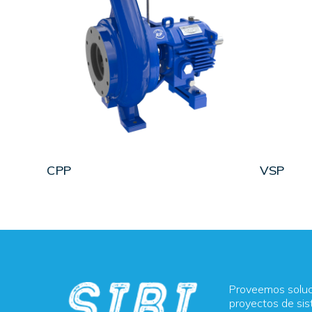
LEER MÁS
CPP
VSP
Proveemos soluci
proyectos de sis