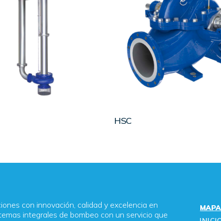
LEER MÁS
LEER MÁS
HSC
ones con innovación, calidad y excelencia en
MAPA
temas integrales de bombeo con un servicio que
INICI