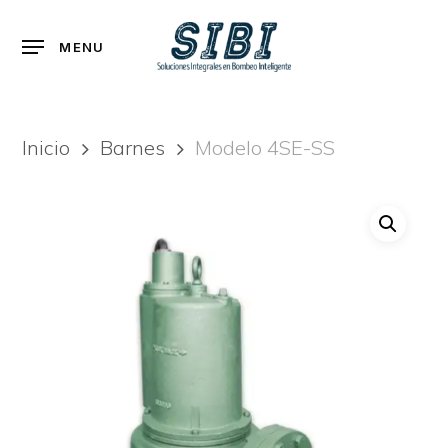
Skip
to
Menu
MENU
main
content
Inicio
Barnes
Modelo 4SE-SS