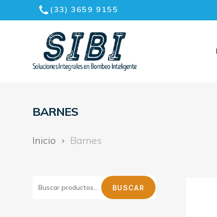
Skip
(33) 3659 9155
to
Menu
main
content
BARNES
Inicio
Barnes
BUSCAR
BUSCAR
POR: