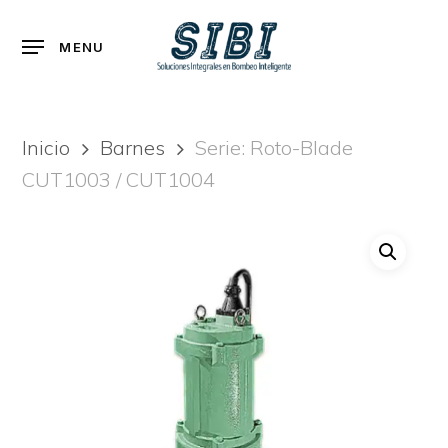
Skip
to
Menu
MENU
main
content
Inicio
Barnes
Serie: Roto-Blade
CUT1003 / CUT1004