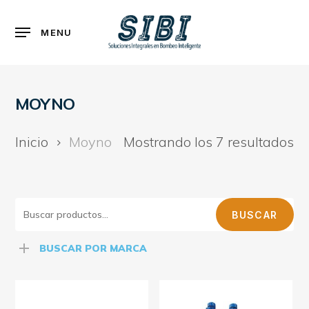
Skip
to
Menu
MENU
main
content
MOYNO
Inicio
Moyno
Mostrando los 7 resultados
BUSCAR
BUSCAR
POR:
BUSCAR POR MARCA