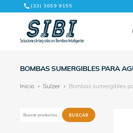
Skip
(33) 3659 9155
to
Menu
main
content
BOMBAS SUMERGIBLES PARA AG
Inicio
Sulzer
Bombas sumergibles p
BUSCAR
BUSCAR
POR: