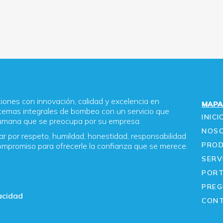
ones con innovación, calidad y excelencia en
MAPA
temas integrales de bombeo con un servicio que
INICI
humana que se preocupa por su empresa.
NOS
r por respeto, humildad, honestidad, responsabilidad
PRO
ompromiso para ofrecerle la confianza que se merece.
SERV
a
PORT
PREG
vacidad
CON