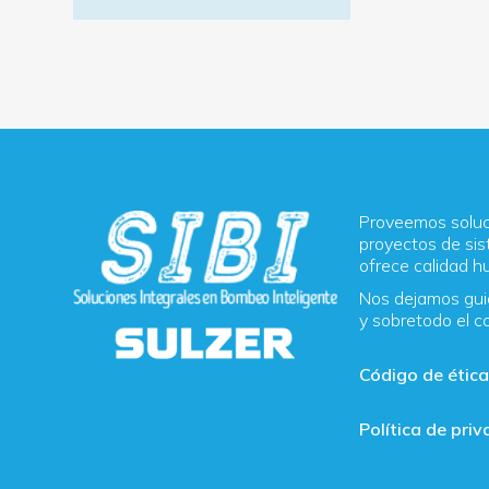
ALTERNATIVE:
Proveemos soluci
proyectos de sis
ofrece calidad 
Nos dejamos guia
y sobretodo el c
Código de étic
Política de pri