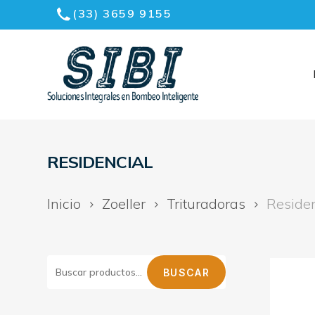
Skip
(33) 3659 9155
to
Menu
main
content
RESIDENCIAL
Inicio
Zoeller
Trituradoras
Residen
BUSCAR
BUSCAR
POR: