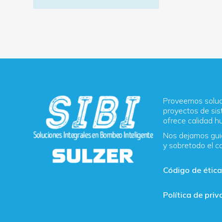
ALTERNATIVE:
Proveemos soluci
proyectos de sis
ofrece calidad 
Nos dejamos guia
y sobretodo el c
Código de étic
Política de pri