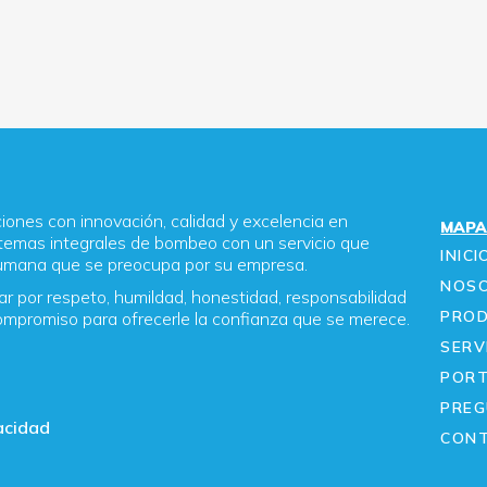
ones con innovación, calidad y excelencia en
MAPA
temas integrales de bombeo con un servicio que
INICI
humana que se preocupa por su empresa.
NOS
r por respeto, humildad, honestidad, responsabilidad
PRO
ompromiso para ofrecerle la confianza que se merece.
SERV
a
PORT
PREG
vacidad
CON