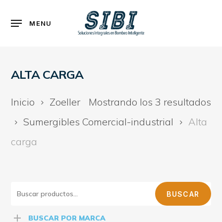
Skip
to
Menu
MENU
main
content
ALTA CARGA
Inicio
Zoeller
Mostrando los 3 resultados
Sumergibles Comercial-industrial
Alta
carga
BUSCAR
BUSCAR
POR:
BUSCAR POR MARCA